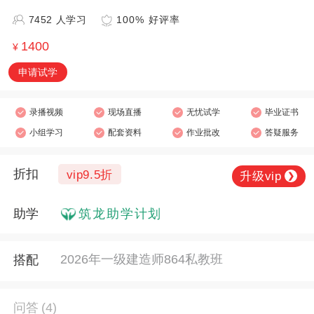
7452 人学习
100% 好评率
1400
¥
申请试学
录播视频
现场直播
无忧试学
毕业证书
小组学习
配套资料
作业批改
答疑服务
折扣
vip9.5折
升级vip
❯
助学
筑龙助学计划
2026年一级建造师864私教班
搭配
问答
(4)