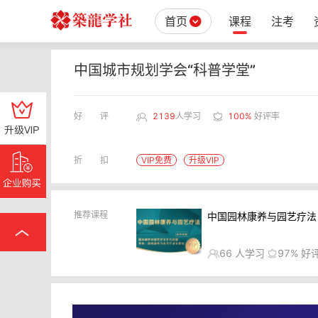
首页
课程
注考
中国城市规划学会“科普学堂”
好评
2139
人学习
100%
好评率
折扣
VIP免费
升级VIP
推荐课程
中国园林康养与园艺疗法
66
人学习
97%
好