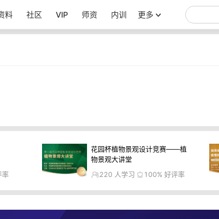
资料
社区
VIP
师资
内训
更多
花园杯植物景观设计竞赛——植
物景观大讲堂
评率
220
人学习
100%
好评率