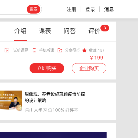
注册
|
登录
|
消息
搜索
3
介绍
课表
问答
评价
试听课程
手机听课
分享得币
收藏(15)
￥199
立即购买
企业购买
周燕珉：养老设施兼顾疫情防控
的设计策略
1
人学习
100%
好评率