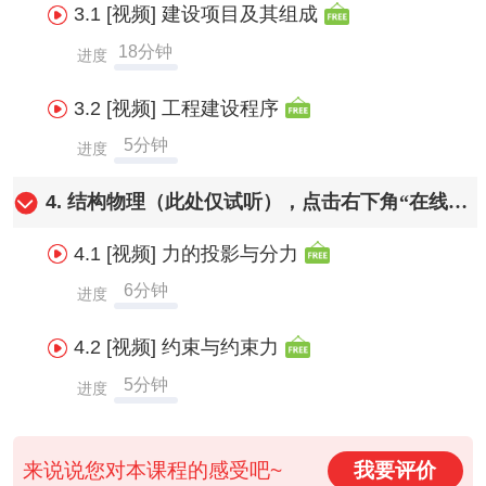
3.1
[视频]
建设项目及其组成
18分钟
进度
3.2
[视频]
工程建设程序
5分钟
进度
4.
结构物理（此处仅试听），点击右下角“在线咨询”领取全套课表
4.1
[视频]
力的投影与分力
6分钟
进度
4.2
[视频]
约束与约束力
5分钟
进度
来说说您对本课程的感受吧~
我要评价