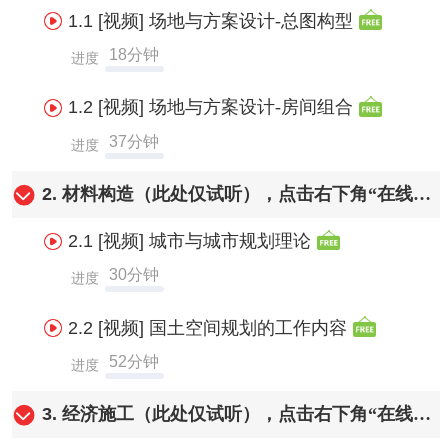
1.1
[视频]
场地与方案设计-总图构型
18分钟
进度
1.2
[视频]
场地与方案设计-房间组合
37分钟
进度
2.
材料构造（此处仅试听），点击右下角“在线咨询”领取全套课表
2.1
[视频]
城市与城市规划理论
30分钟
进度
2.2
[视频]
国土空间规划的工作内容
52分钟
进度
3.
经济施工（此处仅试听），点击右下角“在线咨询”领取全套课表