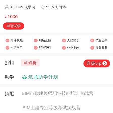
130849 人学习
99% 好评率
1000
¥
申请试学
录播视频
现场直播
无忧试学
毕业证书
小组学习
配套资料
作业批改
答疑服务
折扣
vip9折
升级vip
❯
助学
筑龙助学计划
BIM市政建模师职业技能培训实战营
搭配
BIM土建专业等级考试实战营