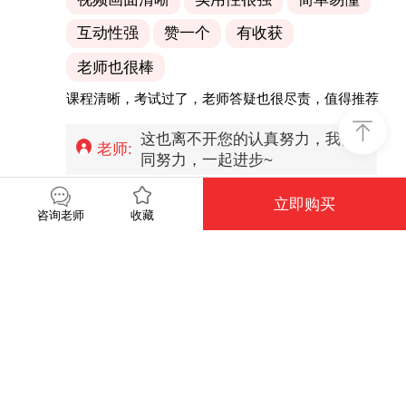
互动性强
赞一个
有收获
老师也很棒
课程清晰，考试过了，老师答疑也很尽责，值得推荐
这也离不开您的认真努力，我们共
老师:
同努力，一起进步~
立即购买
2024-10-27
龙友30501033
收藏
咨询老师
视频画面清晰
实用性很强
简单易懂
互动性强
赞一个
有收获
老师也很棒
很好
特别感谢您对筑龙的认可，我们会
老师: