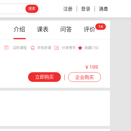
注册
|
登录
|
消息
搜索
14
介绍
课表
问答
评价
试听课程
手机听课
分享得币
收藏(76)
￥199
立即购买
企业购买