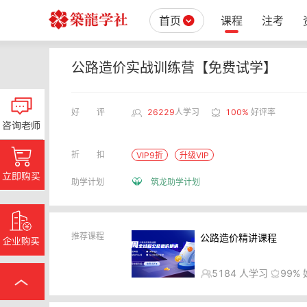
首页
课程
注考
公路造价实战训练营【免费试学】
好评
26229
人学习
100%
好评率
折扣
VIP9折
升级VIP
助学计划
筑龙助学计划
推荐课程
公路造价精讲课程
5184
人学习
99%