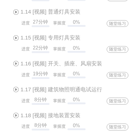
1.14
[视频]
普通灯具安装
27分钟
0%
进度
掌握度
随堂练习
1.15
[视频]
专用灯具安装
22分钟
0%
进度
掌握度
随堂练习
1.16
[视频]
开关、插座、风扇安装
19分钟
0%
进度
掌握度
随堂练习
1.17
[视频]
建筑物照明通电试运行
8分钟
0%
进度
掌握度
随堂练习
1.18
[视频]
接地装置安装
8分钟
0%
进度
掌握度
随堂练习