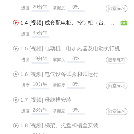
20分钟
0%
进度
掌握度
随堂练习
1.4
[视频]
成套配电柜、控制柜（台、箱）和配电箱（盘）的安装
35分钟
进度
1.5
[视频]
电动机、电加热器及电动执行机构检查接线
19分钟
0%
进度
掌握度
随堂练习
1.6
[视频]
电气设备试验和试运行
10分钟
0%
进度
掌握度
随堂练习
1.7
[视频]
母线槽安装
28分钟
0%
进度
掌握度
随堂练习
1.8
[视频]
梯架、托盘和槽盒安装