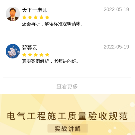
2022-05-19
天下一老师
还会再听，解读标准逻辑清晰。
2022-05-19
碧暮云
真实案例解析，老师讲的好。
查看更多